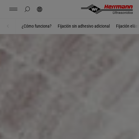
Spain
español
ocultar búsqueda de página
Búsqueda
USA
english
Contacto
Lugares
Noticias
Empleo
Descargas
¿Cómo funciona?
Fijación sin adhesivo adicional
Fijación elást
Inicio
HIGIENE
China
中文
english
Herrmann Engineering
Mexico
español
Soluciones por segmento
Hungary
magyar
Soldadura con ultrasonido
Japan
日本語
Productos
Empresa