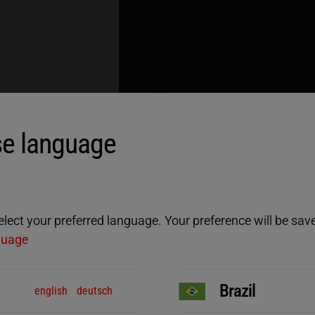
e language
ara
ect your preferred language. Your preference will be saved
guage
Brazil
english
deutsch