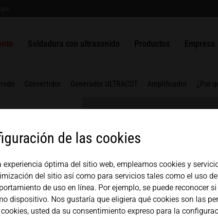
rgas
do para
Soldadura de plástico por
Empaquetado
ULTRASAFE
Sistema SLIMLINE
Sistema de troquelado y sel
Soluciones
Historia
USA
español
ultrasonido
MPW
Telas no tejidas
ULTRASAFE X
Sistema HiQ modular
ULTRAPLAST
Generadores
Gestión de 
ento
Soldadura con ultrasonido
Productos
Empresa
Pistola soldadora manual 
Mexico
中文
english
Metales soldables
Metales
Módulo de sellado longitud
ULTRAPACK
Convertidor
Componentes
Colaborado
Juego de componentes
Módulo de sellado superior
ULTRABOND
Amplificador
Japan
trodo
Convertidor
Generador ULTRACUT
Amplificador
¿Por q
magyar
Módulo de sellado de válvu
ULTRAMETAL
Sonotrodo
Sistema MICROBOND CSI
Alojamiento
iguración de las cookies
Sistema MICROBOND RS
Yunque
SISTEMA HiS
a experiencia óptima del sitio web, empleamos cookies y servicio
imización del sitio así como para servicios tales como el uso de
ortamiento de uso en línea. Por ejemplo, se puede reconocer si 
 dispositivo. Nos gustaría que eligiera qué cookies son las per
 cookies, usted da su consentimiento expreso para la configurac