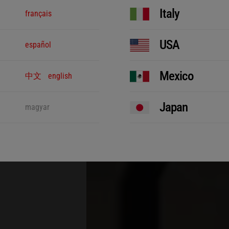
ia comprobada
Italy
français
y precisión el
ntes
USA
español
ilante
e
Mexico
a vida útil
中文
english
tar periodos
resentes en
Japan
magyar
ia”.