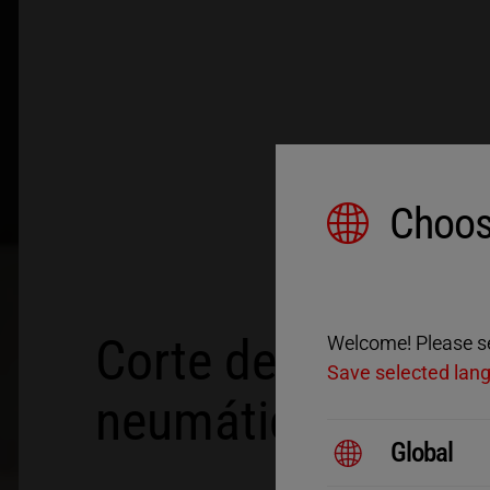
Choos
Corte de caucho p
Welcome! Please sel
Save selected lan
neumáticos
Global