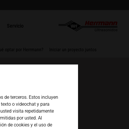
lado
english
la calidad
Contacto
Servicio
HSG
español
inal LSM
res y asociaciones
Piezas de reparación / RMA
 TSM
ué optar por Herrmann?
Iniciar un proyecto juntos
日本語
las VSM
s de terceros. Estos incluyen
 texto o videochat y para
usted visita repetidamente
mitidas por usted. Al
ión de cookies y el uso de