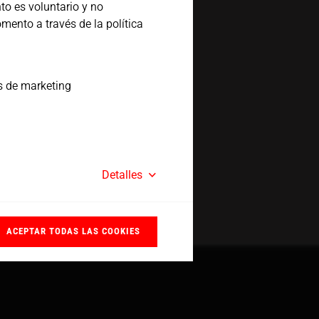
to es voluntario y no
mento a través de la política
s de marketing
Detalles
ACEPTAR TODAS LAS COOKIES