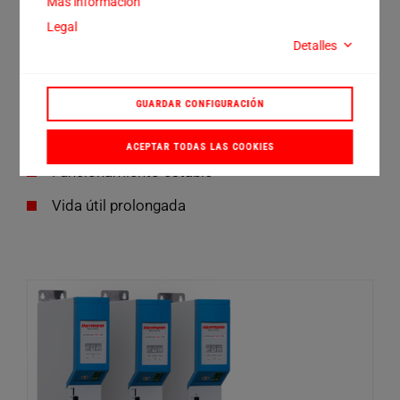
Más información
operación simples son de gran ayuda durante la
puesta en marcha, la supervisión de la producción y
Legal
Detalles
los trabajos de servicio.
Estas son sus características:
GUARDAR CONFIGURACIÓN
Bastidor resistente y concepto de refrigeración
ACEPTAR TODAS LAS COOKIES
Funcionamiento estable
Vida útil prolongada