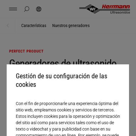
Spain
español
ocultar búsqueda de página
Búsqueda
USA
english
Contacto
Lugares
Noticias
Empleo
Descargas
Características
Nuestros generadores
Inicio
Productos
China
中文
english
Herrmann Engineering
PERFECT PRODUCT
Mexico
español
Generadores de ultrasonido
Soluciones por segmento
para aplicaciones de
Gestión de su configuración de las
Hungary
magyar
Soldadura con ultrasonido
soldadura versátiles
cookies
Japan
日本語
Productos
Con el fin de proporcionarle una experiencia óptima del
Más de 60 años de experiencia nos han permitido
sitio web, empleamos cookies y servicios de terceros.
desarrollar las series ULTRAPLAST, ULTRAPACK y
Estos incluyen cookies para la operación y optimización
Empresa
ULTRABOND. Con la evolución continua tanto de
del sitio así como para servicios tales como el uso de
nuestro hardware como de nuestro software, en
texto o videochat y para publicidad con base en su
Herrmann establecemos las normas a seguir para
comportamiento de uso en línea. Por ejemplo, se puede