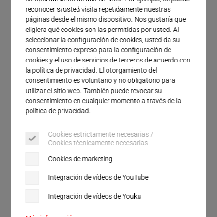
Servicio
reconocer si usted visita repetidamente nuestras
toda la industria. Los generadores de ultrasonido
páginas desde el mismo dispositivo. Nos gustaría que
producen la cantidad requerida de alta tensión y
eligiera qué cookies son las permitidas por usted. Al
energía para el proceso de soldadura y mantienen
seleccionar la configuración de cookies, usted da su
constante la amplitud. La técnica de regulación
consentimiento expreso para la configuración de
precisa del generador garantiza la obtención de
cookies y el uso de servicios de terceros de acuerdo con
la política de privacidad. El otorgamiento del
resultados de soldadura reproducibles.
consentimiento es voluntario y no obligatorio para
utilizar el sitio web. También puede revocar su
consentimiento en cualquier momento a través de la
Características de los generadores
política de privacidad.
Todos los generadores de Herrmann ofrecen
Cookies estrictamente necesarias /
Cookies técnicamente necesarias
opciones de interfaz versátiles para que la
comunicación con los controles de la máquina, o
Cookies de marketing
con redes de orden superior, sea segura y rápida.
Integración de vídeos de YouTube
Las interfaces de comunicación de fácil acceso
simplifican la integración del sistema en máquinas
Integración de vídeos de Youku
e instalaciones de producción. Los conceptos de