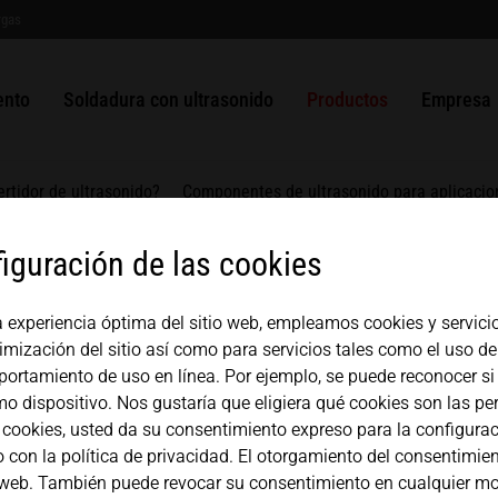
rgas
do para
Soldadura de plástico por
Empaquetado
ULTRASAFE
Sistema SLIMLINE
Sistema de troquelado y sel
Soluciones
Historia
USA
español
ultrasonido
MPW
Telas no tejidas
ULTRASAFE X
Sistema HiQ modular
ULTRAPLAST
Generadores
Gestión de 
ento
Soldadura con ultrasonido
Productos
Empresa
Pistola soldadora manual 
Mexico
中文
english
Metales soldables
Metales
Módulo de sellado longitud
ULTRAPACK
Convertidor
Componentes
Colaborado
Juego de componentes
Módulo de sellado superior
ULTRABOND
Amplificador
Japan
rtidor de ultrasonido?
Componentes de ultrasonido para aplicaci
magyar
Módulo de sellado de válvu
ULTRAMETAL
Sonotrodo
iguración de las cookies
Sistema MICROBOND CSI
Alojamiento
a experiencia óptima del sitio web, empleamos cookies y servicio
Sistema MICROBOND RS
Yunque
imización del sitio así como para servicios tales como el uso de
SISTEMA HiS
ortamiento de uso en línea. Por ejemplo, se puede reconocer si 
 soldadura
 dispositivo. Nos gustaría que eligiera qué cookies son las per
 cookies, usted da su consentimiento expreso para la configurac
o con la política de privacidad. El otorgamiento del consentimien
tio web. También puede revocar su consentimiento en cualquier mo