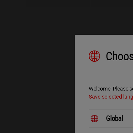
Choos
Welcome! Please sel
Save selected lan
Global