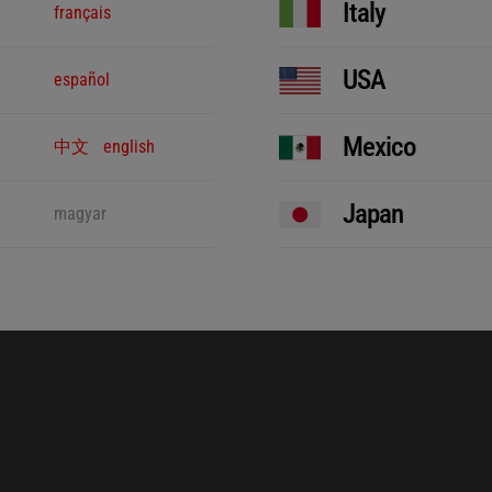
Italy
français
USA
español
Mexico
中文
english
Japan
magyar