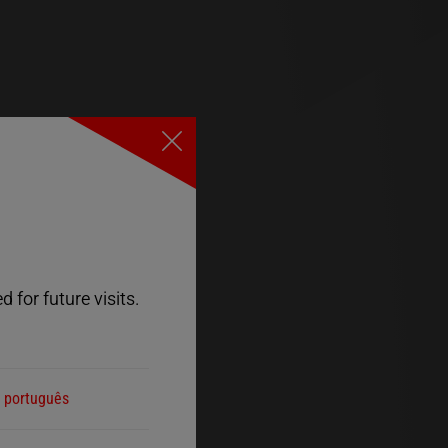
Close
 for future visits.
português