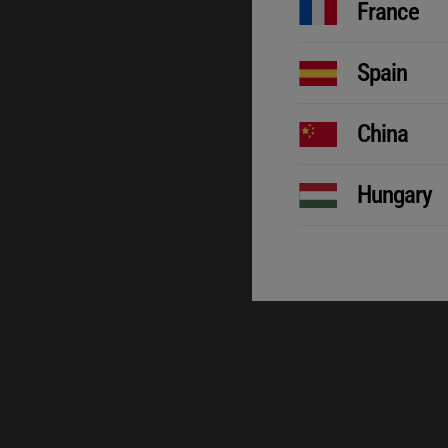
France
Spain
China
Hungary