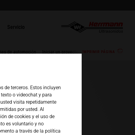
lado
english
la calidad
Contacto
Servicio
HSG
español
inal LSM
res y asociaciones
Piezas de reparación / RMA
 TSM
ones de automoción
Iniciar un proyecto juntos
IMPRIMIR PÁGINA
日本語
las VSM
s de terceros. Estos incluyen
 texto o videochat y para
usted visita repetidamente
mitidas por usted. Al
ión de cookies y el uso de
to es voluntario y no
mento a través de la política