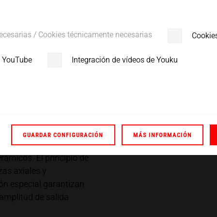
iones eléctricas de alta
ecesarias / Cookies técnicamente necesarias
Cookie
ánica con amplitud de
e YouTube
Integración de vídeos de Youku
ucción, los convertidores
 protección IP50, IP65 e
ollado una serie de
(alta frecuencia)
Lo que todos nuestros
GUARDAR CONFIGURACIÓN
MÁS INFORMACIÓN
es su estructura central
rámicos. El principio de
as axiales y
ón especial garantizan
amplitud de salida