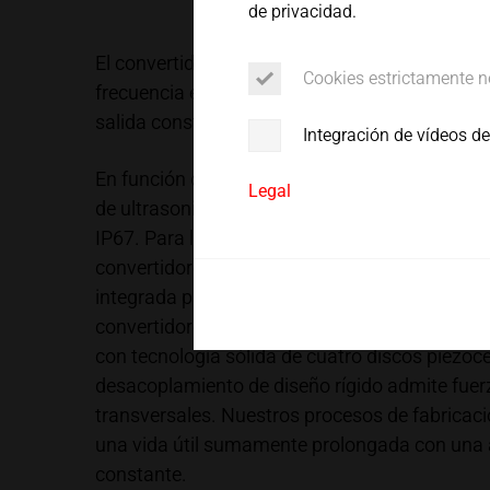
de privacidad.
Servicio
El convertidor de ultrasonido convierte oscilac
Cookies estrictamente n
frecuencia en una oscilación longitudinal mec
salida constante.
Integración de vídeos d
En función de las condiciones entorno de prod
Legal
de ultrasonido están disponibles con clases de
IP67. Para la operación rotativa hemos desarr
convertidores de ultrasonido con conexión HF 
integrada para los acoplamientos giratorios. 
convertidores de ultrasonido tienen en común 
con tecnología sólida de cuatro discos piezoce
desacoplamiento de diseño rígido admite fuerz
transversales. Nuestros procesos de fabricaci
una vida útil sumamente prolongada con una 
constante.