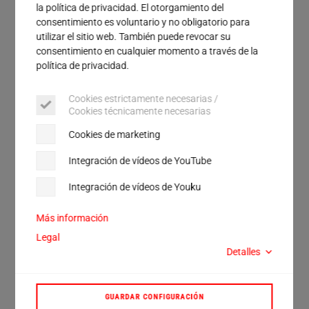
Servicio
la política de privacidad. El otorgamiento del
Calle
consentimiento es voluntario y no obligatorio para
utilizar el sitio web. También puede revocar su
consentimiento en cualquier momento a través de la
Ciudad
política de privacidad.
Código postal
Cookies estrictamente necesarias /
Cookies técnicamente necesarias
País
Cookies de marketing
He leído y acepto la
política de privacidad
.*
Integración de vídeos de YouTube
Integración de vídeos de Youku
Verificación Anti-Robot
Más información
Haga clic para iniciar la verificación
Legal
Friendly
Captcha ⇗
Detalles
GUARDAR CONFIGURACIÓN
ENVIAR