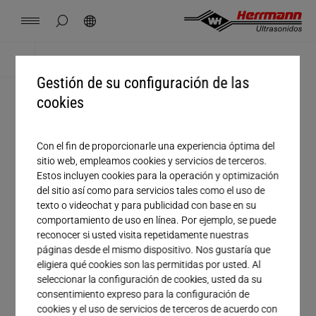
Spain
español
ocultar búsqueda de página
Búsqueda
USA
english
Contacto
Lugares
Noticias
Empleo
Descargas
Inicio
Descargas
Gestión de su configuración de las
China
中文
english
Herrmann Engineering
cookies
Tratamiento
Mexico
español
Soluciones por segmento
Con el fin de proporcionarle una experiencia óptima del
sitio web, empleamos cookies y servicios de terceros.
Empresa
Estos incluyen cookies para la operación y optimización
Hungary
magyar
Soldadura con ultrasonido
del sitio así como para servicios tales como el uso de
Nombre
texto o videochat y para publicidad con base en su
comportamiento de uso en línea. Por ejemplo, se puede
Japan
日本語
Productos
Apellido
reconocer si usted visita repetidamente nuestras
páginas desde el mismo dispositivo. Nos gustaría que
eligiera qué cookies son las permitidas por usted. Al
Correo electrónico*
Empresa
seleccionar la configuración de cookies, usted da su
consentimiento expreso para la configuración de
Teléfono
cookies y el uso de servicios de terceros de acuerdo con