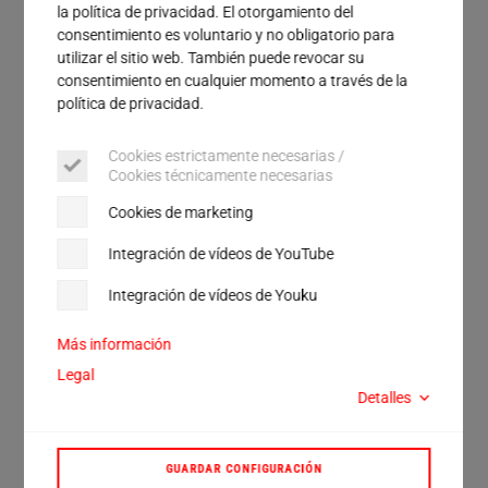
Servicio
la política de privacidad. El otorgamiento del
Calle
consentimiento es voluntario y no obligatorio para
utilizar el sitio web. También puede revocar su
consentimiento en cualquier momento a través de la
Ciudad
política de privacidad.
Código postal
Cookies estrictamente necesarias /
Cookies técnicamente necesarias
País
Cookies de marketing
He leído y acepto la
política de privacidad
.*
Integración de vídeos de YouTube
Integración de vídeos de Youku
Verificación Anti-Robot
Más información
Haga clic para iniciar la verificación
Legal
Friendly
Captcha ⇗
Detalles
GUARDAR CONFIGURACIÓN
ENVIAR