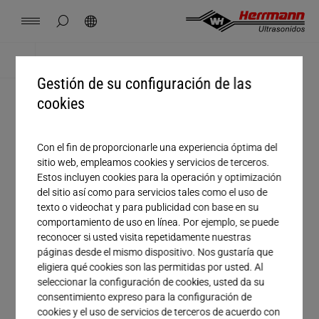
Spain
español
ocultar búsqueda de página
Búsqueda
USA
english
Contacto
Lugares
Noticias
Empleo
Descargas
Inicio
Descargas
Gestión de su configuración de las
China
中文
english
Herrmann Engineering
cookies
Tratamiento
Mexico
español
Soluciones por segmento
Con el fin de proporcionarle una experiencia óptima del
sitio web, empleamos cookies y servicios de terceros.
Empresa
Estos incluyen cookies para la operación y optimización
Hungary
magyar
Soldadura con ultrasonido
del sitio así como para servicios tales como el uso de
Nombre
texto o videochat y para publicidad con base en su
comportamiento de uso en línea. Por ejemplo, se puede
Japan
日本語
Productos
Apellido
reconocer si usted visita repetidamente nuestras
páginas desde el mismo dispositivo. Nos gustaría que
eligiera qué cookies son las permitidas por usted. Al
Correo electrónico*
Empresa
seleccionar la configuración de cookies, usted da su
consentimiento expreso para la configuración de
Teléfono
cookies y el uso de servicios de terceros de acuerdo con