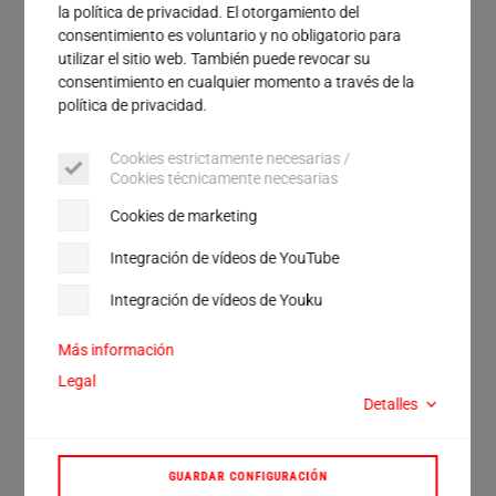
Servicio
la política de privacidad. El otorgamiento del
Calle
consentimiento es voluntario y no obligatorio para
utilizar el sitio web. También puede revocar su
consentimiento en cualquier momento a través de la
Ciudad
política de privacidad.
Código postal
Cookies estrictamente necesarias /
Cookies técnicamente necesarias
País
Cookies de marketing
He leído y acepto la
política de privacidad
.*
Integración de vídeos de YouTube
Integración de vídeos de Youku
Verificación Anti-Robot
Más información
Haga clic para iniciar la verificación
Legal
Friendly
Captcha ⇗
Detalles
GUARDAR CONFIGURACIÓN
ENVIAR