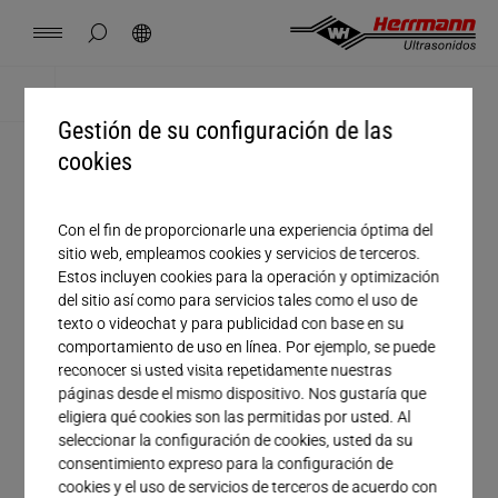
Spain
español
ocultar búsqueda de página
Búsqueda
USA
english
Contacto
Lugares
Noticias
Empleo
Descargas
Inicio
Descargas
Gestión de su configuración de las
China
中文
english
Herrmann Engineering
cookies
Tratamiento
Mexico
español
Soluciones por segmento
Con el fin de proporcionarle una experiencia óptima del
sitio web, empleamos cookies y servicios de terceros.
Empresa
Estos incluyen cookies para la operación y optimización
Hungary
magyar
Soldadura con ultrasonido
del sitio así como para servicios tales como el uso de
Nombre
texto o videochat y para publicidad con base en su
comportamiento de uso en línea. Por ejemplo, se puede
Japan
日本語
Productos
Apellido
reconocer si usted visita repetidamente nuestras
páginas desde el mismo dispositivo. Nos gustaría que
eligiera qué cookies son las permitidas por usted. Al
Correo electrónico*
Empresa
seleccionar la configuración de cookies, usted da su
consentimiento expreso para la configuración de
Teléfono
cookies y el uso de servicios de terceros de acuerdo con